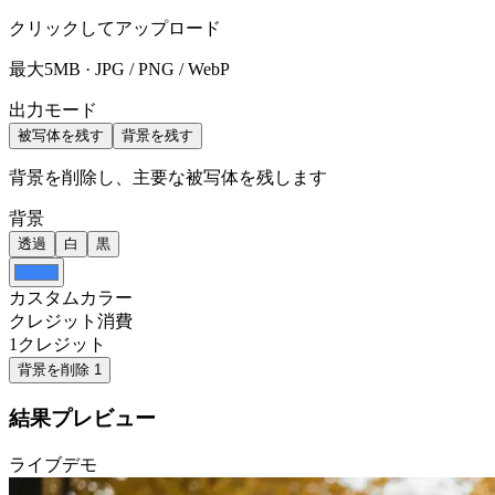
クリックしてアップロード
最大5MB · JPG / PNG / WebP
出力モード
被写体を残す
背景を残す
背景を削除し、主要な被写体を残します
背景
透過
白
黒
カスタムカラー
クレジット消費
1
クレジット
背景を削除
1
結果プレビュー
ライブデモ