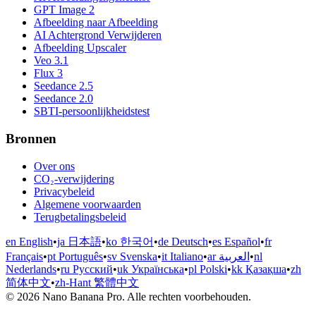
GPT Image 2
Afbeelding naar Afbeelding
AI Achtergrond Verwijderen
Afbeelding Upscaler
Veo 3.1
Flux 3
Seedance 2.5
Seedance 2.0
SBTI-persoonlijkheidstest
Bronnen
Over ons
CO₂-verwijdering
Privacybeleid
Algemene voorwaarden
Terugbetalingsbeleid
en English
•
ja 日本語
•
ko 한국어
•
de Deutsch
•
es Español
•
fr
Français
•
pt Português
•
sv Svenska
•
it Italiano
•
ar العربية
•
nl
Nederlands
•
ru Русский
•
uk Українська
•
pl Polski
•
kk Қазақша
•
zh
简体中文
•
zh-Hant 繁體中文
© 2026 Nano Banana Pro. Alle rechten voorbehouden.