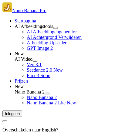
Nano Banana Pro
Startpagina
AI Afbeeldingstools
AI Afbeeldingengenerator
AI Achtergrond Verwijderen
Afbeelding Upscaler
GPT Image 2
New
AI Video
Veo 3.1
Seedance 2.0
New
Flux 3
Soon
Prijzen
New
Nano Banana 2
Nano Banana 2
Nano Banana 2 Lite
New
Inloggen
Overschakelen naar English?