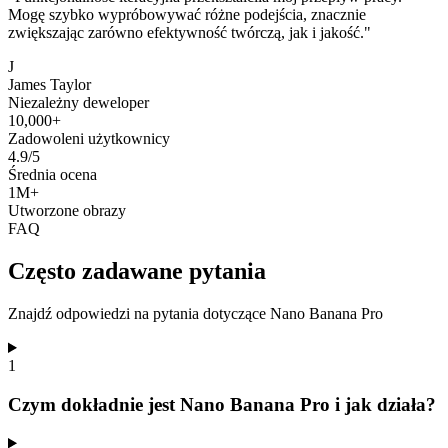
Mogę szybko wypróbowywać różne podejścia, znacznie
zwiększając zarówno efektywność twórczą, jak i jakość."
J
James Taylor
Niezależny deweloper
10,000+
Zadowoleni użytkownicy
4.9/5
Średnia ocena
1M+
Utworzone obrazy
FAQ
Często zadawane pytania
Znajdź odpowiedzi na pytania dotyczące Nano Banana Pro
1
Czym dokładnie jest Nano Banana Pro i jak działa?