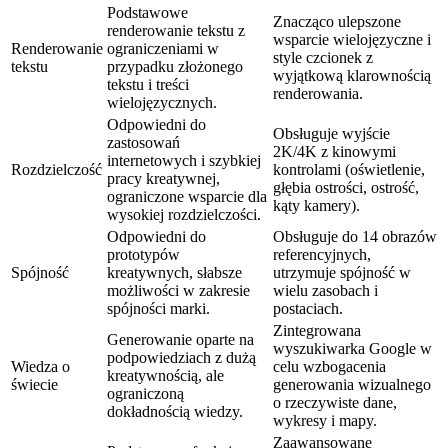
Podstawowe
Znacząco ulepszone
renderowanie tekstu z
wsparcie wielojęzyczne i
Renderowanie
ograniczeniami w
style czcionek z
tekstu
przypadku złożonego
wyjątkową klarownością
tekstu i treści
renderowania.
wielojęzycznych.
Odpowiedni do
Obsługuje wyjście
zastosowań
2K/4K z kinowymi
internetowych i szybkiej
Rozdzielczość
kontrolami (oświetlenie,
pracy kreatywnej,
głębia ostrości, ostrość,
ograniczone wsparcie dla
kąty kamery).
wysokiej rozdzielczości.
Odpowiedni do
Obsługuje do 14 obrazów
prototypów
referencyjnych,
Spójność
kreatywnych, słabsze
utrzymuje spójność w
możliwości w zakresie
wielu zasobach i
spójności marki.
postaciach.
Zintegrowana
Generowanie oparte na
wyszukiwarka Google w
podpowiedziach z dużą
Wiedza o
celu wzbogacenia
kreatywnością, ale
świecie
generowania wizualnego
ograniczoną
o rzeczywiste dane,
dokładnością wiedzy.
wykresy i mapy.
Zaawansowane