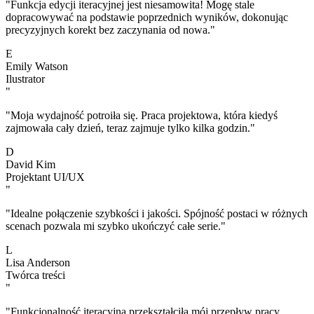
"Funkcja edycji iteracyjnej jest niesamowita! Mogę stale
dopracowywać na podstawie poprzednich wyników, dokonując
precyzyjnych korekt bez zaczynania od nowa."
E
Emily Watson
Ilustrator
"
"Moja wydajność potroiła się. Praca projektowa, która kiedyś
zajmowała cały dzień, teraz zajmuje tylko kilka godzin."
D
David Kim
Projektant UI/UX
"
"Idealne połączenie szybkości i jakości. Spójność postaci w różnych
scenach pozwala mi szybko ukończyć całe serie."
L
Lisa Anderson
Twórca treści
"
"Funkcjonalność iteracyjna przekształciła mój przepływ pracy.